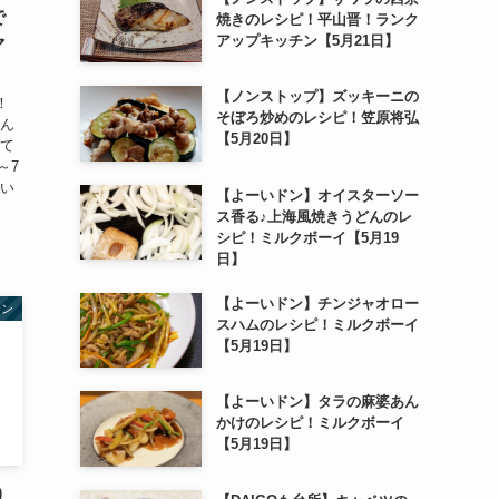
で
焼きのレシピ！平山晋！ランク
アップキッチン【5月21日】
マ
【ノンストップ】ズッキーニの
！
そぼろ炒めのレシピ！笠原将弘
傷ん
【5月20日】
えて
～7
多い
【よーいドン】オイスターソー
ス香る♪上海風焼きうどんのレ
シピ！ミルクボーイ【5月19
日】
【よーいドン】チンジャオロー
テン
スハムのレシピ！ミルクボーイ
【5月19日】
【よーいドン】タラの麻婆あん
かけのレシピ！ミルクボーイ
【5月19日】
り