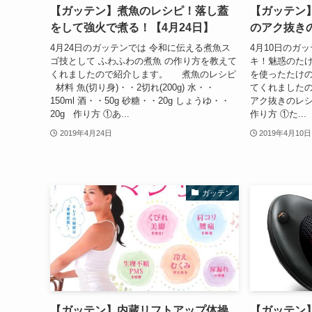
【ガッテン】煮魚のレシピ！落し蓋
【ガッテン
をして強火で煮る！【4月24日】
のアク抜きの
4月24日のガッテンでは 令和に伝える煮魚ス
4月10日のガ
ゴ技として ふわふわの煮魚 の作り方を教えて
キ！魅惑のたけ
くれましたので紹介します。 煮魚のレシピ
を使ったたけの
材料 魚(切り身)・・2切れ(200g) 水・・
てくれました
150ml 酒・・50g 砂糖・・20g しょうゆ・・
アク抜きのレシ
20g 作り方 ①あ...
作り方 ①た...
2019年4月24日
2019年4月10日
ガッテン
【ガッテン】内蔵リフトアップ体操
【ガッテン