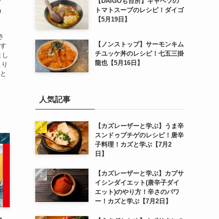
【DAIGOも台所】キャベツの
トマトスープのレシピ！ダイゴ
う
【5月19日】
さ
【ノンストップ】サーモンキム
消す
チユッケ丼のレシピ！七五三掛
まし
龍也【5月16日】
こり
りと
人気記事
【カズレーザーと学ぶ】うま辛
スンドゥブチゲのレシピ！唐辛
テン
子料理！カズと学ぶ【7月2
日】
【カズレーザーと学ぶ】カプサ
イシンダイエット(唐辛子ダイ
エット)のやり方！辛さのパワ
ー！カズと学ぶ【7月2日】