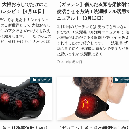
】大根おろしでたけのこ
【ガッテン】傷んだ衣類を柔軟剤
レシピ！【4月10日】
復活させる方法！洗濯機フル活用
ニュアル！【3月13日】
ッテンでは 激あま！シャキシャ
のこ新世界として 大根おろし
3月13日のガッテンでは 洗ってもヨレない
このアク抜き の作り方を教え
伸びない！洗濯機フル活用マニュアルで 
ので紹介します。 たけのこの
だ衣類がよみがえる柔軟剤の使い方 を教
ピ 材料 たけのこ 大根 水 塩
くれましたので紹介します。 洗濯機は5
割の量で使う 洗濯機は満タンで使う人が
と思いますが 洗濯機に多く...
2019年3月13日
ガッテン
ガッ
】首こり改善運動！やり
【ガッテン】首こりの解消法！や