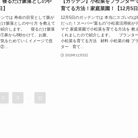
】寝るだけ脈落としのや
【ガッテン】小松菜をプランター
日】
育てる方法！家庭菜園！【12月5
テンでは 寿命の目安として脈が
12月5日のガッテンでは 本当にスゴいのは
だけ脈落としのやり方 を教えて
だった！スーパー“葉もの”小松菜活用術が
で紹介します。 寝るだけ脈落
マで 家庭菜園で小松菜を育てる方法を 教
①鼻から8秒かけて、お腹、
くれましたので紹介します。 プランタ
空気をためていくイメージで息
小松菜を育てる方法 材料 小松菜の種 プ
...
ター 育て...
2018年12月5日
2
3
...
11