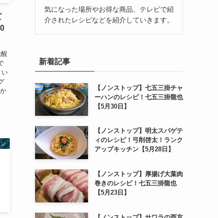
気になった場所やお得な商品、テレビで紹
て
介されたレシピなどを紹介していきます。
0
覚醒
新着記事
で
くい
グ
【ノンストップ】七五三掛チャ
しか
ーハンのレシピ！七五三掛龍也
【5月30日】
【ノンストップ】明太スパゲテ
ィのレシピ！弓削啓太！ランク
テン
アップキッチン【5月28日】
【ノンストップ】厚揚げ大葉肉
巻きのレシピ！七五三掛龍也
【5月23日】
【ノンストップ】サワラの西京