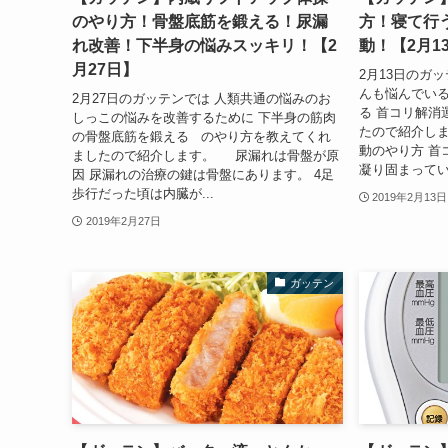
のやり方！骨盤底筋を鍛える！尿漏
方！寝て行
れ改善！下半身の悩みスッキリ！【2
動！【2月1
月27日】
2月13日のガ
んも悩んでいる
2月27日のガッテンでは 人類共通の悩みのお
る 首コリ解消
しっこの悩みを改善するために 下半身の筋肉
たので紹介し
の骨盤底筋を鍛える のやり方を教えてくれ
動のやり方 首
ましたので紹介します。 尿漏れは骨盤が原
凝り固まってい
因 尿漏れの治療の鍵は骨盤にあります。 4足
歩行だった頃は内臓が...
2019年2月13日
2019年2月27日
ガッテン