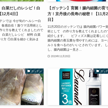
】白菜だしのレシピ！白
【ガッテン】育菌！腸内細菌の育
12月4日】
方！京丹後の長寿の秘密！【11月2
日】
ッテンでは 今が旬のヘルシー白
！食感自在！激ウマ活用術とし
11月20日のガッテンでは 腸内細菌パワー
の作り方を教えてくれましたので
術として の作り方を教えてくれましたの
 白菜だしレシピ 材料 白菜
紹介します。 ビフィズス菌は定着しに
 作り方 ①白菜を細かく刻みま
腸内細菌の善玉菌を増やすためには、ヨー
ルトを食べるのがいいとされています。 
し、腸内細菌は一見さ...
2019年11月20日
ガッテン
ガッ