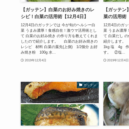
【ガッテン】白菜のお好み焼きのレ
【ガッテン
シピ！白菜の活用術【12月4日】
菜の活用術【
12月4日のガッテンでは 今が旬のヘルシー白
12月4日のガ
菜 うまみ濃厚！食感自在！激ウマ活用術とし
菜 うまみ濃厚
て 白菜のお好み焼き の作り方を教えてくれま
て 白菜だし 
したので紹介します。 白菜のお好み焼きの
紹介します。
レシピ 材料 白菜の葉先(上側) 1/2個分 お好
1kg 塩 4g
み焼き粉 100g 水...
す。 ②塩...
2019年12月4日
2019年12月4日
ガッテン