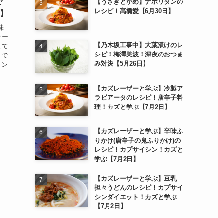
で
【うさぎとかめ】ナポリタンの
レシピ！高橋愛【6月30日】
日】
味
テー
【乃木坂工事中】大葉漬けのレ
えて
シピ！梅澤美波！深夜のおつま
ーで
み対決【5月26日】
ラン
【カズレーザーと学ぶ】冷製ア
ラビアータのレシピ！唐辛子料
理！カズと学ぶ【7月2日】
【カズレーザーと学ぶ】辛味ふ
りかけ(唐辛子の鬼ふりかけ)の
レシピ！カプサイシン！カズと
学ぶ【7月2日】
【カズレーザーと学ぶ】豆乳
担々うどんのレシピ！カプサイ
シンダイエット！カズと学ぶ
【7月2日】