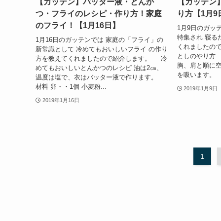
【ガッテン】バッター液・とんか
【ガッテン
つ・フライのレシピ・作り方！家庭
り方【1月9
のフライ！【1月16日】
1月9日のガッ
特集され 寝る
1月16日のガッテンでは 家庭の「フライ」の
くれましたの
新常識として 冷めてもおいしいフライ の作り
としのやり方 
方を教えてくれましたので紹介します。 冷
胸、肩と順に
めてもおいしいとんかつのレシピ 油は2㎝、
を吸います。 ②
温度は塩で、衣はバッター液で作ります。
材料 卵・・1個 小麦粉...
2019年1月9日
2019年1月16日
1