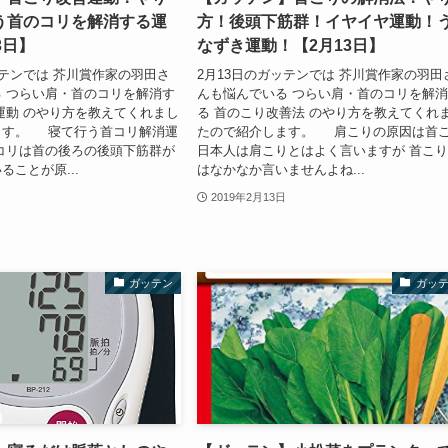
う首のコリを解消する運
方！後頭下筋群！イヤイヤ運動！
3日】
なずき運動！【2月13日】
ッテンでは 芥川賞作家の羽田さ
2月13日のガッテンでは 芥川賞作家の羽田
 つらい肩・首のコリを解消す
んも悩んでいる つらい肩・首のコリを解
運動 のやり方を教えてくれまし
る 首のこり改善法 のやり方を教えてくれ
ます。 寝て行う首コリ解消運
たので紹介します。 肩こりの原因は首
コリは首の後ろの後頭下筋群が
日本人は肩こりとはよく言いますが 首こ
ることが原...
はなかなか言いませんよね...
2019年2月13日
ガッテン
ガッ