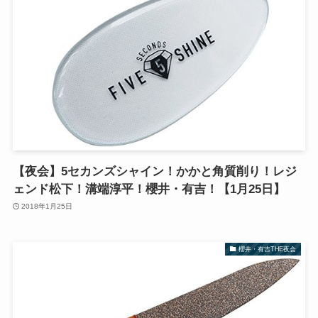
【夜会】5セカンズシャイン！かかと角質削り！レジ
ェンド松下！溝端淳平！櫻井・有吉！【1月25日】
2018年1月25日
櫻井・有吉THE夜会