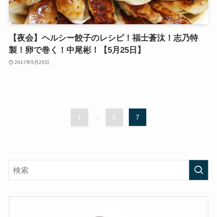
【夜会】ヘルシー餃子のレシピ！福士蒼汰！志乃特
製！卵で巻く！中尾彬！【5月25日】
2017年5月25日
1
...
6
7