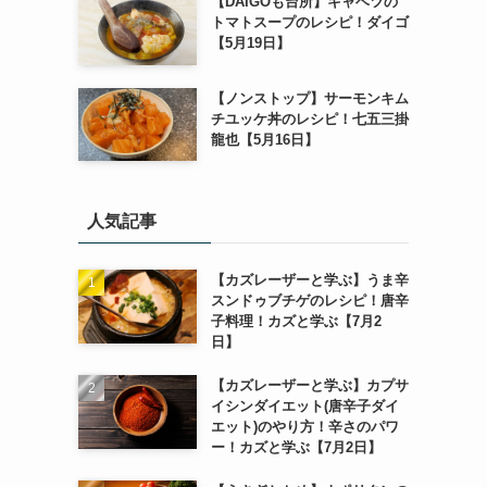
【DAIGOも台所】キャベツの
トマトスープのレシピ！ダイゴ
【5月19日】
【ノンストップ】サーモンキム
チユッケ丼のレシピ！七五三掛
龍也【5月16日】
人気記事
【カズレーザーと学ぶ】うま辛
スンドゥブチゲのレシピ！唐辛
子料理！カズと学ぶ【7月2
日】
【カズレーザーと学ぶ】カプサ
イシンダイエット(唐辛子ダイ
エット)のやり方！辛さのパワ
ー！カズと学ぶ【7月2日】