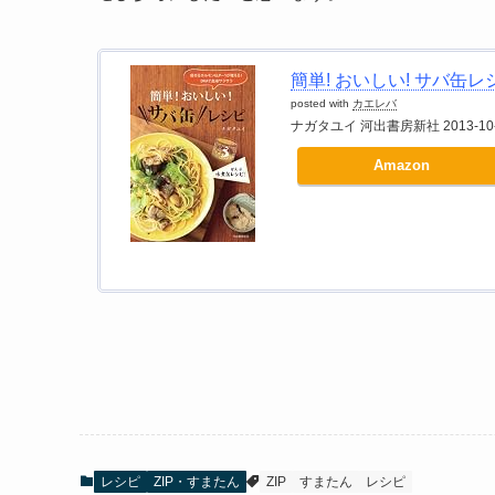
簡単! おいしい! サバ缶レ
posted with
カエレバ
ナガタユイ 河出書房新社 2013-10-
Amazon
レシピ
ZIP・すまたん
ZIP
すまたん
レシピ