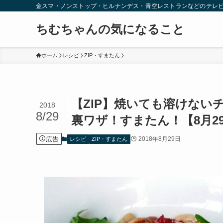
金スマ・ノンストップ・ヒルナンデス・青空レストランなどのテレ
ちむちゃんの気になること
ホーム
レシピ
ZIP・すまたん
【ZIP】焼いても溶けな
2018
8/29
裏ワザ！すまたん！【8月2
広告
2018年8月29日
レシピ
ZIP・すまたん