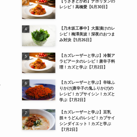
【うさぎとかめ】ナポリタンの
レシピ！高橋愛【6月30日】
【乃木坂工事中】大葉漬けのレ
シピ！梅澤美波！深夜のおつま
み対決【5月26日】
【カズレーザーと学ぶ】冷製ア
ラビアータのレシピ！唐辛子料
理！カズと学ぶ【7月2日】
【カズレーザーと学ぶ】辛味ふ
ク
りかけ(唐辛子の鬼ふりかけ)の
レシピ！カプサイシン！カズと
学ぶ【7月2日】
【カズレーザーと学ぶ】豆乳
担々うどんのレシピ！カプサイ
シンダイエット！カズと学ぶ
【7月2日】