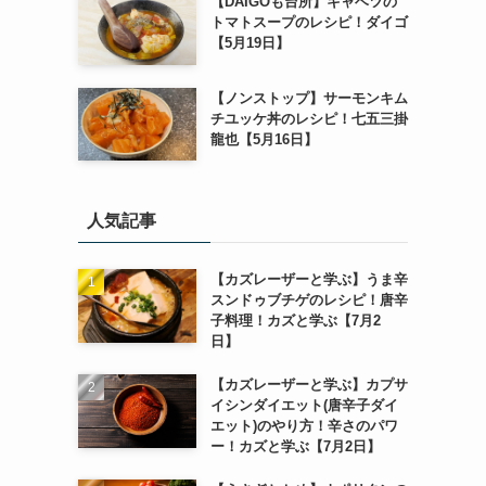
【DAIGOも台所】キャベツの
トマトスープのレシピ！ダイゴ
【5月19日】
【ノンストップ】サーモンキム
チユッケ丼のレシピ！七五三掛
龍也【5月16日】
人気記事
【カズレーザーと学ぶ】うま辛
スンドゥブチゲのレシピ！唐辛
子料理！カズと学ぶ【7月2
日】
【カズレーザーと学ぶ】カプサ
イシンダイエット(唐辛子ダイ
エット)のやり方！辛さのパワ
ー！カズと学ぶ【7月2日】