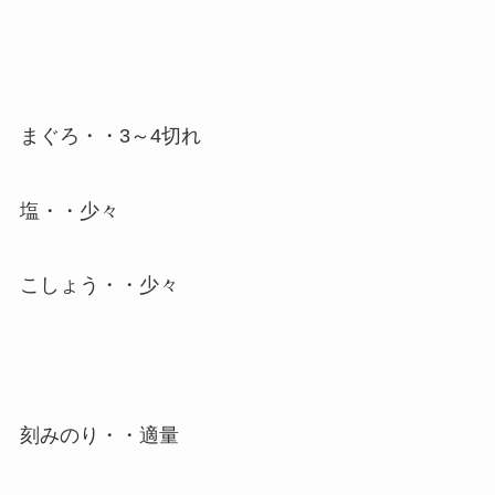
まぐろ・・3～4切れ
塩・・少々
こしょう・・少々
刻みのり・・適量