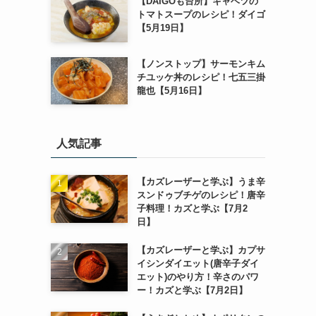
【DAIGOも台所】キャベツの
トマトスープのレシピ！ダイゴ
【5月19日】
【ノンストップ】サーモンキム
チユッケ丼のレシピ！七五三掛
龍也【5月16日】
人気記事
【カズレーザーと学ぶ】うま辛
スンドゥブチゲのレシピ！唐辛
子料理！カズと学ぶ【7月2
日】
【カズレーザーと学ぶ】カプサ
イシンダイエット(唐辛子ダイ
エット)のやり方！辛さのパワ
ー！カズと学ぶ【7月2日】