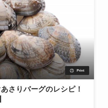
Print
けあさりバーグのレシピ！
】