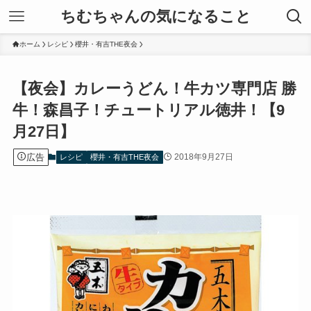
ちむちゃんの気になること
ホーム
レシピ
櫻井・有吉THE夜会
【夜会】カレーうどん！牛カツ専門店 勝
牛！森昌子！チュートリアル徳井！【9
月27日】
広告
2018年9月27日
レシピ
櫻井・有吉THE夜会