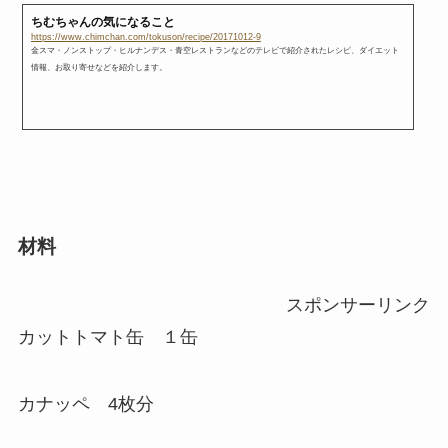
ちむちゃんの気になること
https://www.chimchan.com/tokuson/recipe/20171012-9
金スマ・ノンストップ・ヒルナンデス・青空レストランなどのテレビで紹介されたレシピ、ダイエット
情報、お取り寄せなどを紹介します。
材料
スポンサーリンク
カットトマト缶 １缶
カナッペ 4枚分