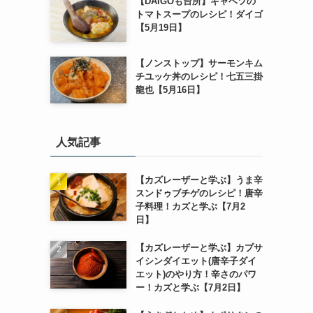
【DAIGOも台所】キャベツの
トマトスープのレシピ！ダイゴ
【5月19日】
【ノンストップ】サーモンキム
チユッケ丼のレシピ！七五三掛
龍也【5月16日】
人気記事
【カズレーザーと学ぶ】うま辛
スンドゥブチゲのレシピ！唐辛
子料理！カズと学ぶ【7月2
日】
【カズレーザーと学ぶ】カプサ
イシンダイエット(唐辛子ダイ
エット)のやり方！辛さのパワ
ー！カズと学ぶ【7月2日】