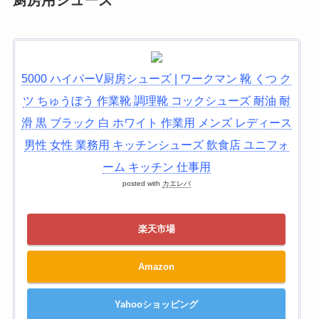
厨房用シューズ
5000 ハイパーV厨房シューズ | ワークマン 靴 くつ ク
ツ ちゅうぼう 作業靴 調理靴 コックシューズ 耐油 耐
滑 黒 ブラック 白 ホワイト 作業用 メンズ レディース
男性 女性 業務用 キッチンシューズ 飲食店 ユニフォ
ーム キッチン 仕事用
posted with
カエレバ
楽天市場
Amazon
Yahooショッピング