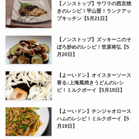
【ノンストップ】サワラの西京焼
きのレシピ！平山晋！ランクアッ
プキッチン【5月21日】
【ノンストップ】ズッキーニのそ
ぼろ炒めのレシピ！笠原将弘【5
月20日】
【よーいドン】オイスターソース
香る♪上海風焼きうどんのレシ
ピ！ミルクボーイ【5月19日】
【よーいドン】チンジャオロース
ハムのレシピ！ミルクボーイ【5
月19日】