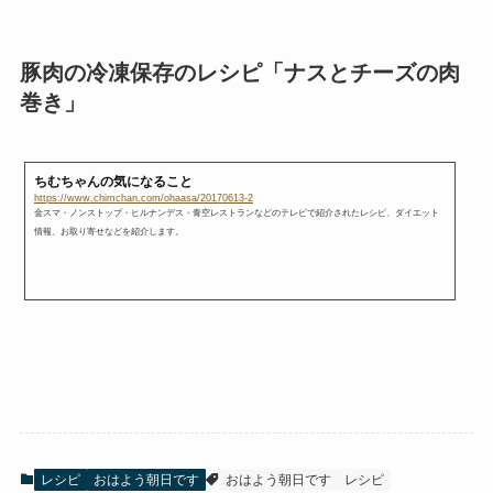
豚肉の冷凍保存のレシピ「ナスとチーズの肉
巻き」
ちむちゃんの気になること
https://www.chimchan.com/ohaasa/20170613-2
金スマ・ノンストップ・ヒルナンデス・青空レストランなどのテレビで紹介されたレシピ、ダイエット
情報、お取り寄せなどを紹介します。
レシピ
おはよう朝日です
おはよう朝日です
レシピ