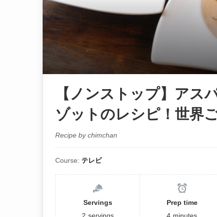
【ノンストップ】アス
ゾットのレシピ！世界ご
Recipe by chimchan
Course:
テレビ
Servings
Prep time
2
servings
4
minutes