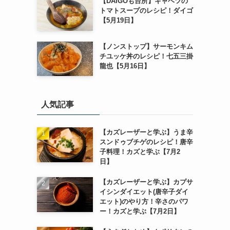
【DAIGOも台所】キャベツの
トマトスープのレシピ！ダイゴ
【5月19日】
【ノンストップ】サーモンキム
チユッケ丼のレシピ！七五三掛
龍也【5月16日】
人気記事
【カズレーザーと学ぶ】うま辛
スンドゥブチゲのレシピ！唐辛
子料理！カズと学ぶ【7月2
日】
【カズレーザーと学ぶ】カプサ
イシンダイエット(唐辛子ダイ
エット)のやり方！辛さのパワ
ー！カズと学ぶ【7月2日】