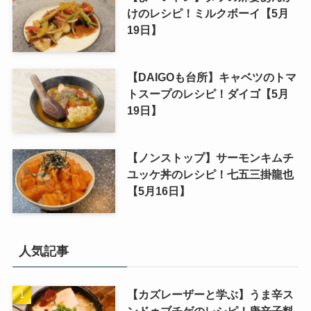
けのレシピ！ミルクボーイ【5月
19日】
【DAIGOも台所】キャベツのトマ
トスープのレシピ！ダイゴ【5月
19日】
【ノンストップ】サーモンキムチ
ユッケ丼のレシピ！七五三掛龍也
【5月16日】
人気記事
【カズレーザーと学ぶ】うま辛ス
ンドゥブチゲのレシピ！唐辛子料