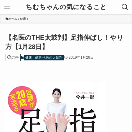
ちむちゃんの気になること
ホーム
健康
【名医のTHE太鼓判】足指伸ばし！やり
方【1月28日】
広告
2019年1月28日
健康
健康-名医の太鼓判