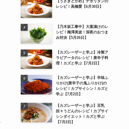
【うさぎとかめ】ナポリタンの
レシピ！高橋愛【6月30日】
【乃木坂工事中】大葉漬けのレ
シピ！梅澤美波！深夜のおつま
み対決【5月26日】
【カズレーザーと学ぶ】冷製ア
ラビアータのレシピ！唐辛子料
理！カズと学ぶ【7月2日】
【カズレーザーと学ぶ】辛味ふ
りかけ(唐辛子の鬼ふりかけ)の
レシピ！カプサイシン！カズと
学ぶ【7月2日】
【カズレーザーと学ぶ】豆乳
担々うどんのレシピ！カプサイ
シンダイエット！カズと学ぶ
【7月2日】
ク