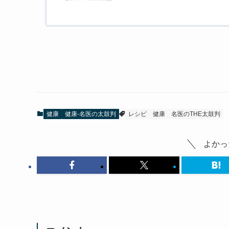
健康
健康-名医の太鼓判
レシピ
健康
名医のTHE太鼓判
よかっ