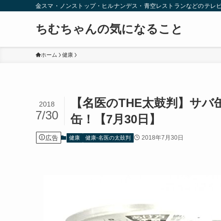
金スマ・ノンストップ・ヒルナンデス・青空レストランなどのテレ
ちむちゃんの気になること
ホーム
健康
【名医のTHE太鼓判】サ
2018
7/30
缶！【7月30日】
広告
2018年7月30日
健康
健康-名医の太鼓判