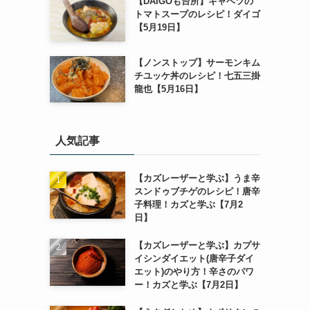
【DAIGOも台所】キャベツの
トマトスープのレシピ！ダイゴ
【5月19日】
【ノンストップ】サーモンキム
チユッケ丼のレシピ！七五三掛
龍也【5月16日】
人気記事
【カズレーザーと学ぶ】うま辛
スンドゥブチゲのレシピ！唐辛
子料理！カズと学ぶ【7月2
日】
【カズレーザーと学ぶ】カプサ
イシンダイエット(唐辛子ダイ
エット)のやり方！辛さのパワ
ー！カズと学ぶ【7月2日】