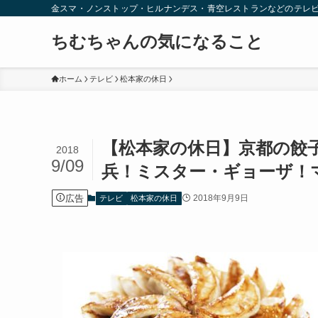
金スマ・ノンストップ・ヒルナンデス・青空レストランなどのテレ
ちむちゃんの気になること
ホーム
テレビ
松本家の休日
【松本家の休日】京都の餃
2018
9/09
兵！ミスター・ギョーザ！
広告
2018年9月9日
テレビ
松本家の休日