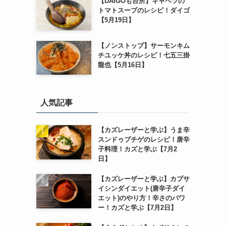
【DAIGOも台所】キャベツの
トマトスープのレシピ！ダイゴ
【5月19日】
【ノンストップ】サーモンキム
チユッケ丼のレシピ！七五三掛
龍也【5月16日】
人気記事
【カズレーザーと学ぶ】うま辛
スンドゥブチゲのレシピ！唐辛
子料理！カズと学ぶ【7月2
日】
【カズレーザーと学ぶ】カプサ
イシンダイエット(唐辛子ダイ
エット)のやり方！辛さのパワ
ー！カズと学ぶ【7月2日】