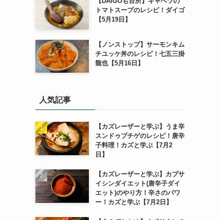
【DAIGOも台所】キャベツの
トマトスープのレシピ！ダイゴ
【5月19日】
【ノンストップ】サーモンキム
チユッケ丼のレシピ！七五三掛
龍也【5月16日】
人気記事
【カズレーザーと学ぶ】うま辛
スンドゥブチゲのレシピ！唐辛
子料理！カズと学ぶ【7月2
日】
【カズレーザーと学ぶ】カプサ
イシンダイエット(唐辛子ダイ
エット)のやり方！辛さのパワ
ー！カズと学ぶ【7月2日】