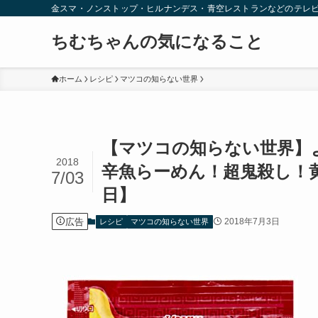
金スマ・ノンストップ・ヒルナンデス・青空レストランなどのテレ
ちむちゃんの気になること
ホーム
レシピ
マツコの知らない世界
【マツコの知らない世界】
2018
辛魚らーめん！超鬼殺し！
7/03
日】
広告
2018年7月3日
レシピ
マツコの知らない世界