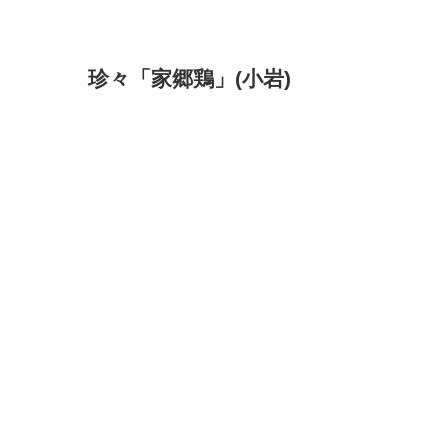
珍々「家郷鶏」(小岩)