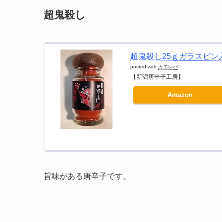
超鬼殺し
超鬼殺し25ｇガラスビン
posted with
カエレバ
【新潟唐辛子工房】
Amazon
旨味がある唐辛子です。