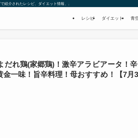
ビで紹介されたレシピ、ダイエット情報、お取り寄せなどを紹介します。
レシピ
ダイエット
青
よだれ鶏(家郷鶏)！激辛アラビアータ！辛
黄金一味！旨辛料理！母おすすめ！【7月