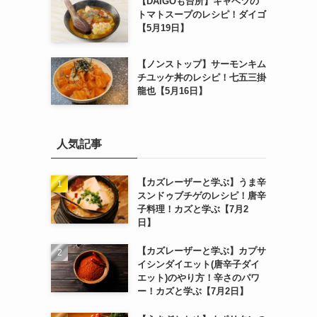
【DAIGOも台所】キャベツの
トマトスープのレシピ！ダイゴ
【5月19日】
【ノンストップ】サーモンキム
チユッケ丼のレシピ！七五三掛
龍也【5月16日】
人気記事
【カズレーザーと学ぶ】うま辛
スンドゥブチゲのレシピ！唐辛
子料理！カズと学ぶ【7月2
日】
【カズレーザーと学ぶ】カプサ
イシンダイエット(唐辛子ダイ
エット)のやり方！辛さのパワ
ー！カズと学ぶ【7月2日】