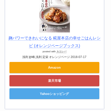
麹パワーできれいになる 糀屋本店の幸せごはんレシ
ピ (オレンジページブックス)
posted with
カエレバ
浅利 妙峰,浅利 定栄 オレンジページ 2018-07-17
Amazon
楽天市場
Yahooショッピング