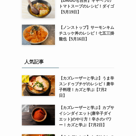
【DAIGOも台所】キャベツの
トマトスープのレシピ！ダイゴ
【5月19日】
【ノンストップ】サーモンキム
チユッケ丼のレシピ！七五三掛
龍也【5月16日】
人気記事
【カズレーザーと学ぶ】うま辛
スンドゥブチゲのレシピ！唐辛
子料理！カズと学ぶ【7月2
日】
【カズレーザーと学ぶ】カプサ
イシンダイエット(唐辛子ダイ
エット)のやり方！辛さのパワ
ー！カズと学ぶ【7月2日】