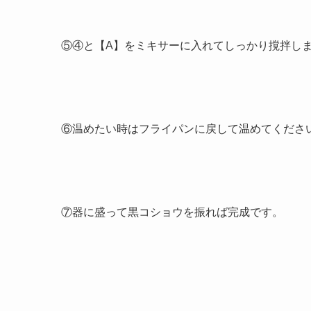
⑤④と【A】をミキサーに入れてしっかり撹拌し
⑥温めたい時はフライパンに戻して温めてくださ
⑦器に盛って黒コショウを振れば完成です。