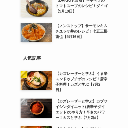
【DAIGOも台所】キャベツの
トマトスープのレシピ！ダイゴ
【5月19日】
【ノンストップ】サーモンキム
チユッケ丼のレシピ！七五三掛
龍也【5月16日】
人気記事
【カズレーザーと学ぶ】うま辛
スンドゥブチゲのレシピ！唐辛
子料理！カズと学ぶ【7月2
日】
【カズレーザーと学ぶ】カプサ
イシンダイエット(唐辛子ダイ
エット)のやり方！辛さのパワ
ー！カズと学ぶ【7月2日】