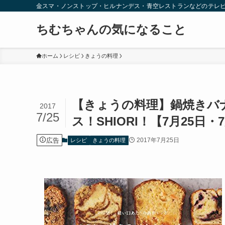
金スマ・ノンストップ・ヒルナンデス・青空レストランなどのテレ
ちむちゃんの気になること
ホーム
レシピ
きょうの料理
【きょうの料理】鍋焼きバ
2017
7/25
ス！SHIORI！【7月25日・
広告
2017年7月25日
レシピ
きょうの料理