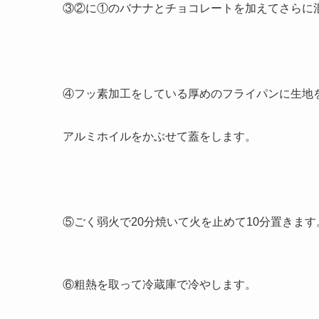
③②に①のバナナとチョコレートを加えてさらに
④フッ素加工をしている厚めのフライパンに生地
アルミホイルをかぶせて蓋をします。
⑤ごく弱火で20分焼いて火を止めて10分置きます
⑥粗熱を取って冷蔵庫で冷やします。