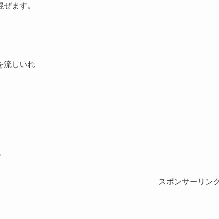
混ぜます。
を流しいれ
。
スポンサーリン