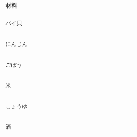
材料
バイ貝
にんじん
ごぼう
米
しょうゆ
酒