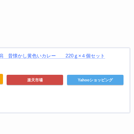
潟 昔懐かし黄色いカレー 220ｇ×４個セット
楽天市場
Yahooショッピング