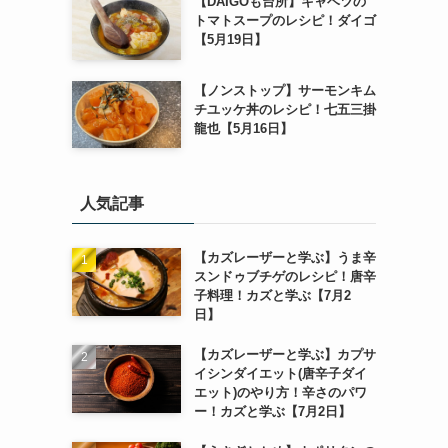
【DAIGOも台所】キャベツの
トマトスープのレシピ！ダイゴ
【5月19日】
【ノンストップ】サーモンキム
チユッケ丼のレシピ！七五三掛
龍也【5月16日】
人気記事
【カズレーザーと学ぶ】うま辛
スンドゥブチゲのレシピ！唐辛
子料理！カズと学ぶ【7月2
日】
【カズレーザーと学ぶ】カプサ
イシンダイエット(唐辛子ダイ
エット)のやり方！辛さのパワ
ー！カズと学ぶ【7月2日】