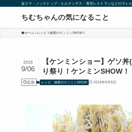
金スマ・ノンストップ・ヒルナンデス・青空レストランなどのテレ
ちむちゃんの気になること
ホーム
レシピ
秘密のケンミンSHOW
【ケンミンショー】ゲソ丼
2018
9/06
り祭り！ケンミンSHOW！
広告
2018年9月6日
レシピ
秘密のケンミンSHOW