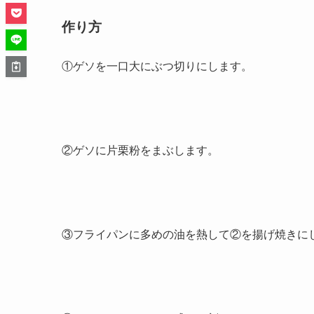
作り方
①ゲソを一口大にぶつ切りにします。
②ゲソに片栗粉をまぶします。
③フライパンに多めの油を熱して②を揚げ焼きに