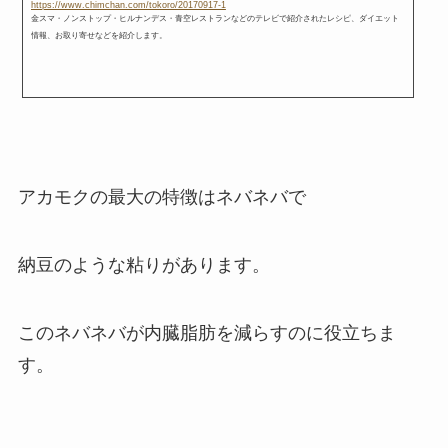
https://www.chimchan.com/tokoro/20170917-1
金スマ・ノンストップ・ヒルナンデス・青空レストランなどのテレビで紹介されたレシピ、ダイエット
情報、お取り寄せなどを紹介します。
アカモクの最大の特徴はネバネバで
納豆のような粘りがあります。
このネバネバが内臓脂肪を減らすのに役立ちま
す。