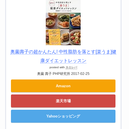
奥薗壽子の超かんたん! 中性脂肪を落とす[楽うま]健
康ダイエットレッスン
posted with
カエレバ
奥薗 壽子 PHP研究所 2017-02-25
Amazon
楽天市場
Yahooショッピング