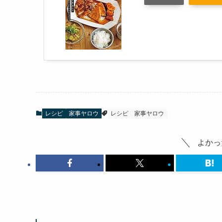
レシピ
家事ヤロウ
レシピ
家事ヤロウ
よかっ