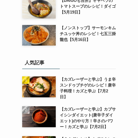
【DAIGOも台所】キャベツの
トマトスープのレシピ！ダイゴ
【5月19日】
【ノンストップ】サーモンキム
チユッケ丼のレシピ！七五三掛
龍也【5月16日】
人気記事
【カズレーザーと学ぶ】うま辛
スンドゥブチゲのレシピ！唐辛
子料理！カズと学ぶ【7月2
日】
【カズレーザーと学ぶ】カプサ
イシンダイエット(唐辛子ダイ
エット)のやり方！辛さのパワ
ー！カズと学ぶ【7月2日】