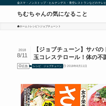
金スマ・ノンストップ・ヒルナンデス・青空レストランなどのテレ
ちむちゃんの気になること
ホーム
レシピ
ジョブチューン
【ジョブチューン】サバの
2018
8/11
玉コレステロール！体の不調
広告
2018年8月11日
レシピ
ジョブチューン