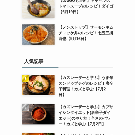
【DAIGOも台所】キャベツの
トマトスープのレシピ！ダイゴ
【5月19日】
【ノンストップ】サーモンキム
チユッケ丼のレシピ！七五三掛
龍也【5月16日】
人気記事
【カズレーザーと学ぶ】うま辛
スンドゥブチゲのレシピ！唐辛
子料理！カズと学ぶ【7月2
日】
【カズレーザーと学ぶ】カプサ
イシンダイエット(唐辛子ダイ
エット)のやり方！辛さのパワ
ー！カズと学ぶ【7月2日】