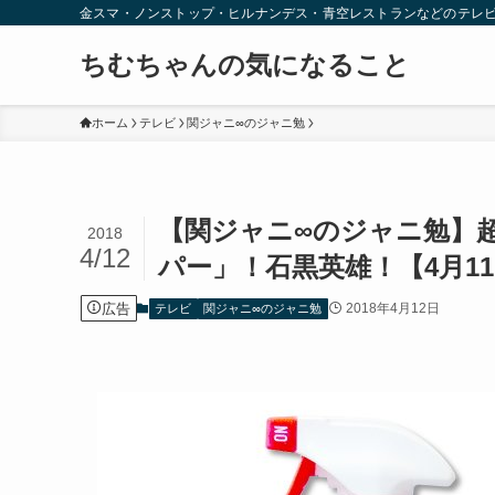
金スマ・ノンストップ・ヒルナンデス・青空レストランなどのテレ
ちむちゃんの気になること
ホーム
テレビ
関ジャニ∞のジャニ勉
【関ジャニ∞のジャニ勉】
2018
4/12
パー」！石黒英雄！【4月1
広告
2018年4月12日
テレビ
関ジャニ∞のジャニ勉