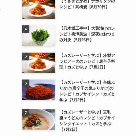
【うさぎとかめ】ナポリタンの
レシピ！高橋愛【6月30日】
ク
【乃木坂工事中】大葉漬けのレ
シピ！梅澤美波！深夜のおつま
み対決【5月26日】
【カズレーザーと学ぶ】冷製ア
ラビアータのレシピ！唐辛子料
理！カズと学ぶ【7月2日】
【カズレーザーと学ぶ】辛味ふ
りかけ(唐辛子の鬼ふりかけ)の
レシピ！カプサイシン！カズと
学ぶ【7月2日】
【カズレーザーと学ぶ】豆乳
担々うどんのレシピ！カプサイ
シンダイエット！カズと学ぶ
【7月2日】