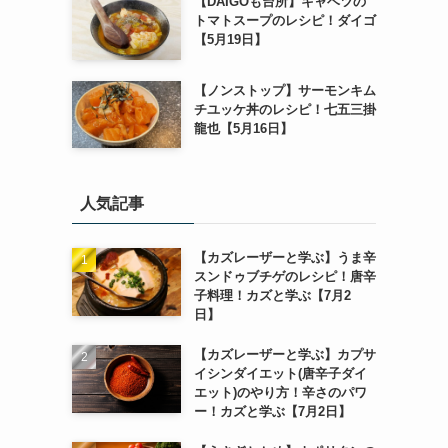
【DAIGOも台所】キャベツの
トマトスープのレシピ！ダイゴ
【5月19日】
【ノンストップ】サーモンキム
チユッケ丼のレシピ！七五三掛
龍也【5月16日】
人気記事
【カズレーザーと学ぶ】うま辛
スンドゥブチゲのレシピ！唐辛
子料理！カズと学ぶ【7月2
日】
【カズレーザーと学ぶ】カプサ
イシンダイエット(唐辛子ダイ
エット)のやり方！辛さのパワ
ー！カズと学ぶ【7月2日】