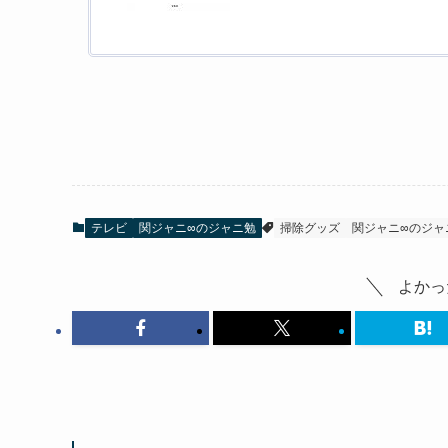
テレビ
関ジャニ∞のジャニ勉
掃除グッズ
関ジャニ∞のジャ
よかっ