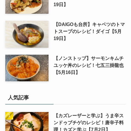
19日】
【DAIGOも台所】キャベツのトマ
トスープのレシピ！ダイゴ【5月
19日】
【ノンストップ】サーモンキムチ
ユッケ丼のレシピ！七五三掛龍也
【5月16日】
人気記事
【カズレーザーと学ぶ】うま辛ス
ンドゥブチゲのレシピ！唐辛子料
理！カズと学ぶ【7月2日】