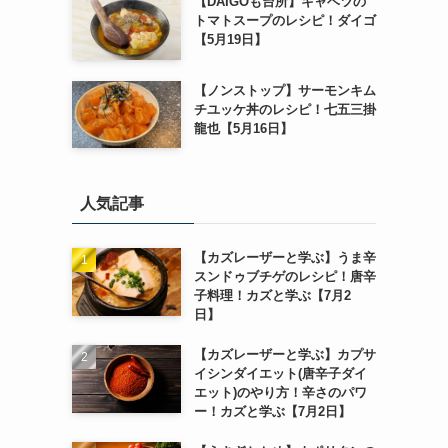
【DAIGOも台所】キャベツの
トマトスープのレシピ！ダイゴ
【5月19日】
【ノンストップ】サーモンキム
チユッケ丼のレシピ！七五三掛
龍也【5月16日】
人気記事
【カズレーザーと学ぶ】うま辛
スンドゥブチゲのレシピ！唐辛
子料理！カズと学ぶ【7月2
日】
【カズレーザーと学ぶ】カプサ
イシンダイエット(唐辛子ダイ
エット)のやり方！辛さのパワ
ー！カズと学ぶ【7月2日】