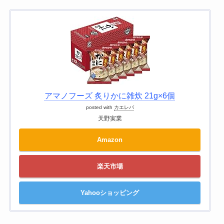
アマノフーズ 炙りかに雑炊 21g×6個
posted with
カエレバ
天野実業
Amazon
楽天市場
Yahooショッピング