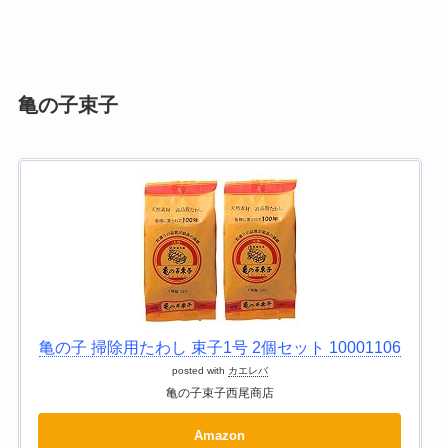
亀の子束子
亀の子 掃除用たわし 束子1号 2個セット 10001106
posted with
カエレバ
亀の子束子西尾商店
Amazon