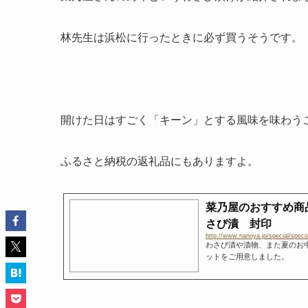
林先生は浜松に行ったときに必ず買うそうです。
開けた日はすごく「キーン」とする風味を味わう
ふるさと納税の返礼品にもありますよ。
菜乃屋のおすすめ商
さび漬 封印
http://www.nanoya.jp/special/specia
わさび漬や漬物、また夏のお
ットをご用意しました。