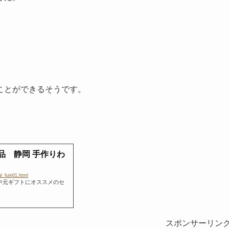
ことができるそうです。
品 静岡 手作りわ
l_fuin01.html
中元ギフトにオススメのセ
スポンサーリン