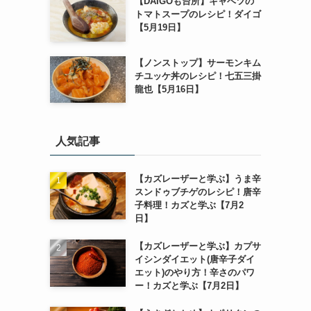
【DAIGOも台所】キャベツの
トマトスープのレシピ！ダイゴ
【5月19日】
【ノンストップ】サーモンキム
チユッケ丼のレシピ！七五三掛
龍也【5月16日】
人気記事
【カズレーザーと学ぶ】うま辛
スンドゥブチゲのレシピ！唐辛
子料理！カズと学ぶ【7月2
日】
【カズレーザーと学ぶ】カプサ
イシンダイエット(唐辛子ダイ
エット)のやり方！辛さのパワ
ー！カズと学ぶ【7月2日】