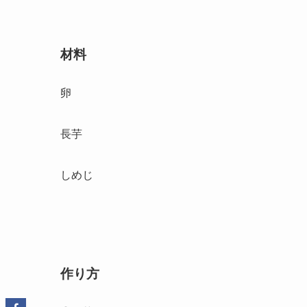
材料
卵
長芋
しめじ
作り方