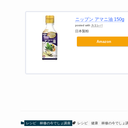
ニップン アマニ油 150g
posted with
カエレバ
日本製粉
Amazon
レシピ
林修の今でしょ講座
レシピ
健康
林修の今でしょ