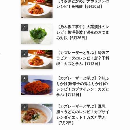
【うさぎとかめ】ナポリタンの
レシピ！高橋愛【6月30日】
【乃木坂工事中】大葉漬けのレ
シピ！梅澤美波！深夜のおつま
み対決【5月26日】
【カズレーザーと学ぶ】冷製ア
ク
ラビアータのレシピ！唐辛子料
理！カズと学ぶ【7月2日】
【カズレーザーと学ぶ】辛味ふ
りかけ(唐辛子の鬼ふりかけ)の
レシピ！カプサイシン！カズと
学ぶ【7月2日】
【カズレーザーと学ぶ】豆乳
担々うどんのレシピ！カプサイ
シンダイエット！カズと学ぶ
【7月2日】