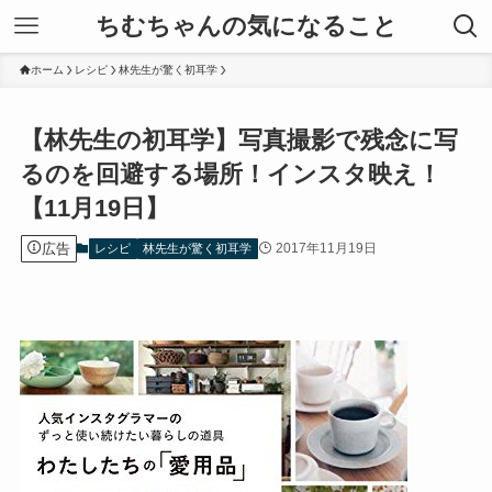
ちむちゃんの気になること
ホーム
レシピ
林先生が驚く初耳学
【林先生の初耳学】写真撮影で残念に写
るのを回避する場所！インスタ映え！
【11月19日】
広告
2017年11月19日
レシピ
林先生が驚く初耳学