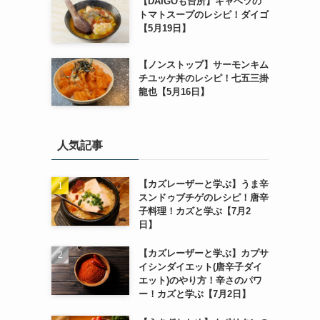
【DAIGOも台所】キャベツの
トマトスープのレシピ！ダイゴ
【5月19日】
【ノンストップ】サーモンキム
チユッケ丼のレシピ！七五三掛
龍也【5月16日】
人気記事
【カズレーザーと学ぶ】うま辛
スンドゥブチゲのレシピ！唐辛
子料理！カズと学ぶ【7月2
日】
【カズレーザーと学ぶ】カプサ
イシンダイエット(唐辛子ダイ
エット)のやり方！辛さのパワ
ー！カズと学ぶ【7月2日】