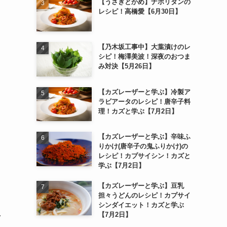
【うさぎとかめ】ナポリタンの
レシピ！高橋愛【6月30日】
【乃木坂工事中】大葉漬けのレ
シピ！梅澤美波！深夜のおつま
み対決【5月26日】
【カズレーザーと学ぶ】冷製ア
ラビアータのレシピ！唐辛子料
理！カズと学ぶ【7月2日】
【カズレーザーと学ぶ】辛味ふ
りかけ(唐辛子の鬼ふりかけ)の
レシピ！カプサイシン！カズと
学ぶ【7月2日】
【カズレーザーと学ぶ】豆乳
担々うどんのレシピ！カプサイ
シンダイエット！カズと学ぶ
【7月2日】
ク