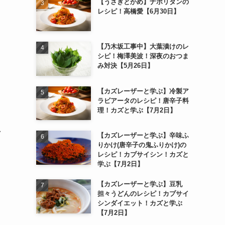
【うさぎとかめ】ナポリタンの
レシピ！高橋愛【6月30日】
【乃木坂工事中】大葉漬けのレ
シピ！梅澤美波！深夜のおつま
み対決【5月26日】
【カズレーザーと学ぶ】冷製ア
ラビアータのレシピ！唐辛子料
理！カズと学ぶ【7月2日】
ク
【カズレーザーと学ぶ】辛味ふ
りかけ(唐辛子の鬼ふりかけ)の
レシピ！カプサイシン！カズと
学ぶ【7月2日】
【カズレーザーと学ぶ】豆乳
担々うどんのレシピ！カプサイ
シンダイエット！カズと学ぶ
【7月2日】