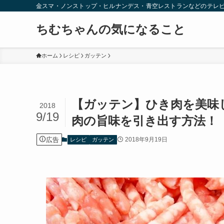
金スマ・ノンストップ・ヒルナンデス・青空レストランなどのテレ
ちむちゃんの気になること
ホーム
レシピ
ガッテン
【ガッテン】ひき肉を美味
2018
9/19
肉の旨味を引き出す方法！【
広告
2018年9月19日
レシピ
ガッテン