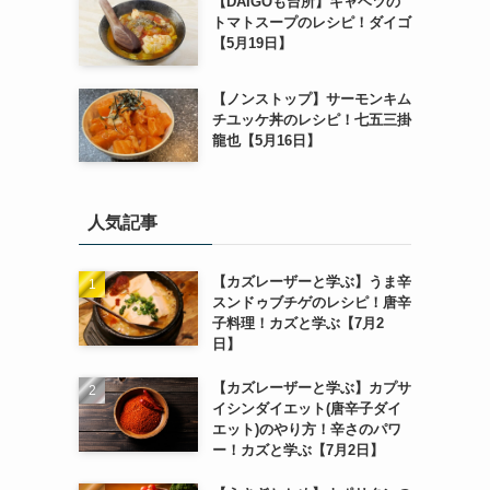
【DAIGOも台所】キャベツの
トマトスープのレシピ！ダイゴ
【5月19日】
【ノンストップ】サーモンキム
チユッケ丼のレシピ！七五三掛
龍也【5月16日】
人気記事
【カズレーザーと学ぶ】うま辛
スンドゥブチゲのレシピ！唐辛
子料理！カズと学ぶ【7月2
日】
【カズレーザーと学ぶ】カプサ
イシンダイエット(唐辛子ダイ
エット)のやり方！辛さのパワ
ー！カズと学ぶ【7月2日】