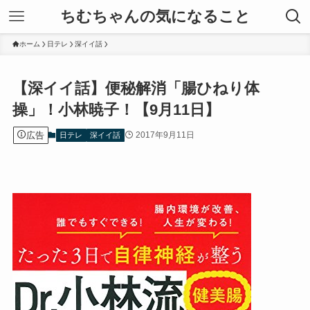
ちむちゃんの気になること
ホーム
日テレ
深イイ話
【深イイ話】便秘解消「腸ひねり体
操」！小林暁子！【9月11日】
広告
2017年9月11日
日テレ
深イイ話