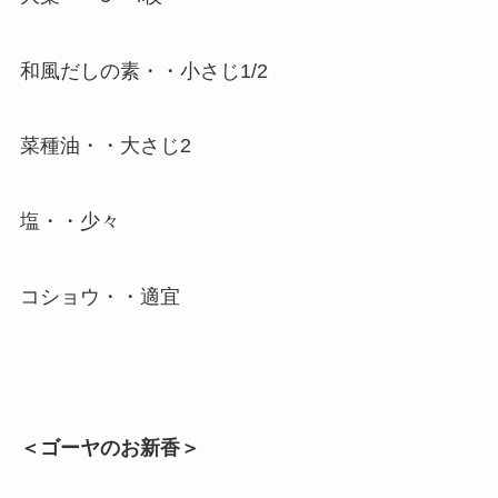
和風だしの素・・小さじ1/2
菜種油・・大さじ2
塩・・少々
コショウ・・適宜
＜ゴーヤのお新香＞