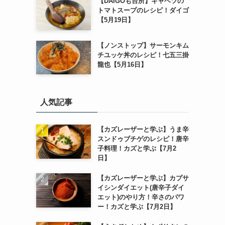
【DAIGOも台所】キャベツの
トマトスープのレシピ！ダイゴ
【5月19日】
【ノンストップ】サーモンキム
チユッケ丼のレシピ！七五三掛
龍也【5月16日】
人気記事
【カズレーザーと学ぶ】うま辛
スンドゥブチゲのレシピ！唐辛
子料理！カズと学ぶ【7月2
日】
【カズレーザーと学ぶ】カプサ
イシンダイエット(唐辛子ダイ
エット)のやり方！辛さのパワ
ー！カズと学ぶ【7月2日】