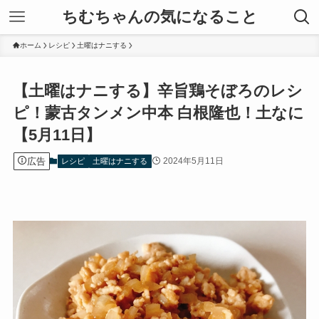
ちむちゃんの気になること
ホーム
レシピ
土曜はナニする
【土曜はナニする】辛旨鶏そぼろのレシ
ピ！蒙古タンメン中本 白根隆也！土なに
【5月11日】
広告
2024年5月11日
レシピ
土曜はナニする