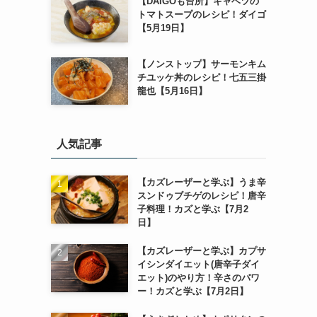
【DAIGOも台所】キャベツの
トマトスープのレシピ！ダイゴ
【5月19日】
【ノンストップ】サーモンキム
チユッケ丼のレシピ！七五三掛
龍也【5月16日】
人気記事
【カズレーザーと学ぶ】うま辛
スンドゥブチゲのレシピ！唐辛
子料理！カズと学ぶ【7月2
日】
【カズレーザーと学ぶ】カプサ
イシンダイエット(唐辛子ダイ
エット)のやり方！辛さのパワ
ー！カズと学ぶ【7月2日】