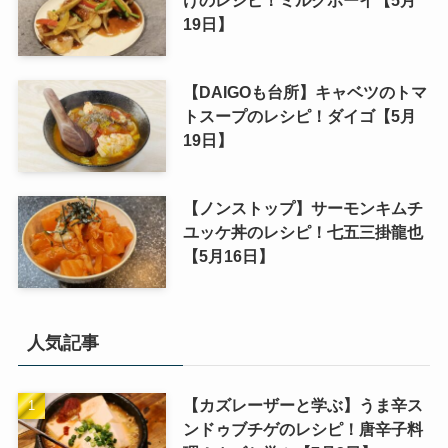
けのレシピ！ミルクボーイ【5月
19日】
【DAIGOも台所】キャベツのトマ
トスープのレシピ！ダイゴ【5月
19日】
【ノンストップ】サーモンキムチ
ユッケ丼のレシピ！七五三掛龍也
【5月16日】
人気記事
【カズレーザーと学ぶ】うま辛ス
ンドゥブチゲのレシピ！唐辛子料