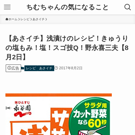
ちむちゃんの気になること
ホーム
レシピ
あさイチ
【あさイチ】浅漬けのレシピ！きゅうり
の塩もみ！塩！スゴ技Q！野永喜三夫【8
月2日】
広告
2017年8月2日
レシピ
あさイチ