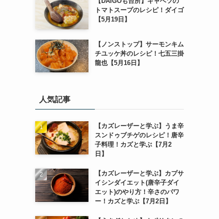
【DAIGOも台所】キャベツの
トマトスープのレシピ！ダイゴ
【5月19日】
【ノンストップ】サーモンキム
チユッケ丼のレシピ！七五三掛
龍也【5月16日】
人気記事
【カズレーザーと学ぶ】うま辛
スンドゥブチゲのレシピ！唐辛
子料理！カズと学ぶ【7月2
日】
【カズレーザーと学ぶ】カプサ
イシンダイエット(唐辛子ダイ
エット)のやり方！辛さのパワ
ー！カズと学ぶ【7月2日】