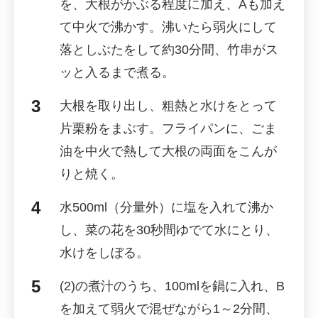
を、大根がかぶる程度に加え、Aも加え
て中火で沸かす。沸いたら弱火にして
落としぶたをして約30分間、竹串がス
ッと入るまで煮る。
大根を取り出し、粗熱と水けをとって
片栗粉をまぶす。フライパンに、ごま
油を中火で熱して大根の両面をこんが
りと焼く。
水500ml（分量外）に塩を入れて沸か
し、菜の花を30秒間ゆでて水にとり、
水けをしぼる。
(2)の煮汁のうち、100mlを鍋に入れ、B
を加えて弱火で混ぜながら1～2分間、