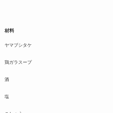
材料
ヤマブシタケ
鶏ガラスープ
酒
塩