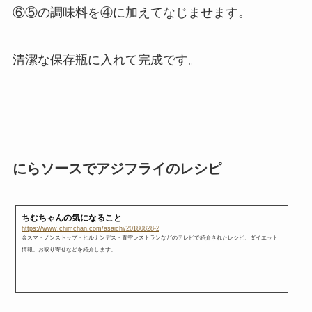
⑥⑤の調味料を④に加えてなじませます。
清潔な保存瓶に入れて完成です。
にらソースでアジフライのレシピ
ちむちゃんの気になること
https://www.chimchan.com/asaichi/20180828-2
金スマ・ノンストップ・ヒルナンデス・青空レストランなどのテレビで紹介されたレシピ、ダイエット
情報、お取り寄せなどを紹介します。