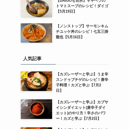
【DAIGOも台所】キャベツの
トマトスープのレシピ！ダイゴ
【5月19日】
【ノンストップ】サーモンキム
チユッケ丼のレシピ！七五三掛
龍也【5月16日】
人気記事
【カズレーザーと学ぶ】うま辛
スンドゥブチゲのレシピ！唐辛
子料理！カズと学ぶ【7月2
日】
【カズレーザーと学ぶ】カプサ
イシンダイエット(唐辛子ダイ
エット)のやり方！辛さのパワ
ー！カズと学ぶ【7月2日】