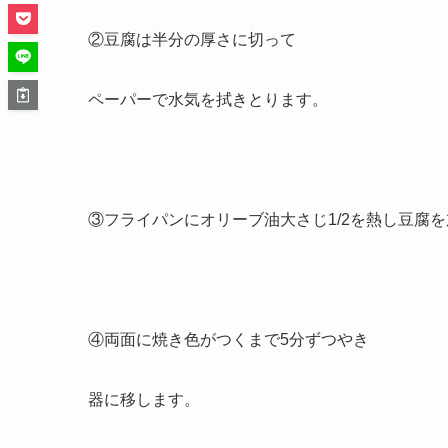
②豆腐は半分の厚さに切って
ペーパーで水気を拭きとります。
③フライパンにオリーブ油大さじ1/2を熱し豆腐
④両面に焼き色がつくまで5分ずつやき
器に移します。