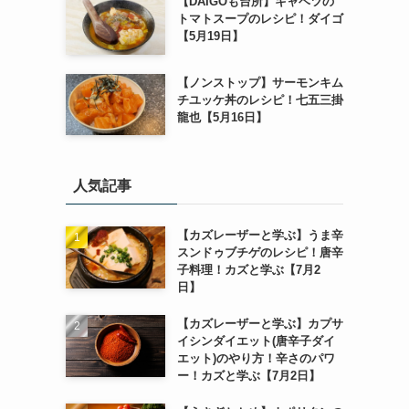
【DAIGOも台所】キャベツの
トマトスープのレシピ！ダイゴ
【5月19日】
【ノンストップ】サーモンキム
チユッケ丼のレシピ！七五三掛
龍也【5月16日】
人気記事
【カズレーザーと学ぶ】うま辛
スンドゥブチゲのレシピ！唐辛
子料理！カズと学ぶ【7月2
日】
【カズレーザーと学ぶ】カプサ
イシンダイエット(唐辛子ダイ
エット)のやり方！辛さのパワ
ー！カズと学ぶ【7月2日】