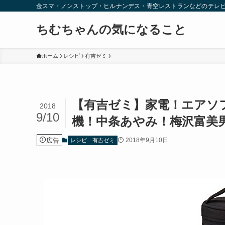
金スマ・ノンストップ・ヒルナンデス・青空レストランなどのテレ
ちむちゃんの気になること
ホーム
レシピ
有吉ゼミ
【有吉ゼミ】家電！エアソ
2018
9/10
機！中条あやみ！梅沢富美男
広告
2018年9月10日
レシピ
有吉ゼミ