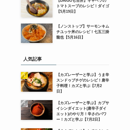
【DAIGOも台所】キャベツの
トマトスープのレシピ！ダイゴ
【5月19日】
【ノンストップ】サーモンキム
チユッケ丼のレシピ！七五三掛
龍也【5月16日】
人気記事
【カズレーザーと学ぶ】うま辛
スンドゥブチゲのレシピ！唐辛
子料理！カズと学ぶ【7月2
日】
【カズレーザーと学ぶ】カプサ
イシンダイエット(唐辛子ダイ
エット)のやり方！辛さのパワ
ー！カズと学ぶ【7月2日】